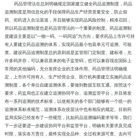
药品管理法在总则明确规定国家建立健全药品追溯制度，药品
追溯制度是用信息化的手段保障药品生产经营质量安全，防止假
药、劣药进入合法渠道，并且能够实现药品风险控制，精准召回，
所以药品追溯制度也是药品管理法的一个重要的制度。药品追溯制
度建设主要是以“一物一码、一码同追”为方向，要求药品上市许可持
有人要建立药品追溯的体系，实现药品最小包装单元可追溯、可核
查。建设药品追溯制度总的原则就是监管部门定制度、建标准，允
许多码并存，可以兼容原来的电子监管码，也可以兼容现在国际上
常用的其他编码，充分发挥企业的主体作用。药品管理法明确规
定，上市许可持有人、生产经营企业、医疗机构要建立实施药品追
溯制度，各个单位自建追溯体系，要做到数据互联互通。按照这个
要求，药监局也正在建立追溯协同平台、追溯监管平台，并且将发
布一系列追溯的技术标准，以使相关的各个部门能够有一个统一的
追溯体系标准规范，追溯体系在疫苗法中也有相应的规定。目前药
监局实际已经发布了一些规范，比如药品追溯编码要求等等，我们
下一步还要进一步建设协同平台和监管平台，明确有关要求及完成
时限，落实各方责任，最终实现全品种、全过程来源可查、去向可