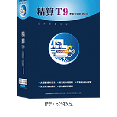
精算T9分销系统