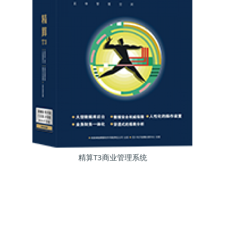
精算T3商业管理系统